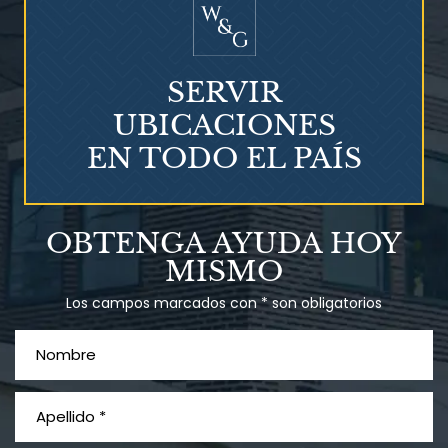
SERVIR
UBICACIONES
EN TODO EL PAÍS
Talco en polvo
OBTENGA AYUDA HOY
Ovary cancer
MISMO
Los campos marcados con * son obligatorios