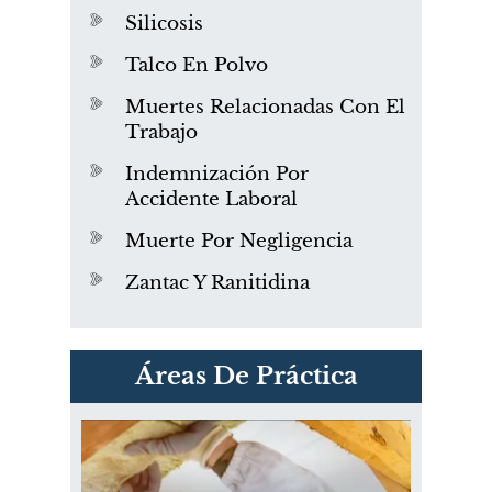
Silicosis
Talco En Polvo
Muertes Relacionadas Con El
Trabajo
Indemnización Por
Accidente Laboral
Muerte Por Negligencia
Zantac Y Ranitidina
PVC Cloruro de polivinilo
Áreas De Práctica
Exposición