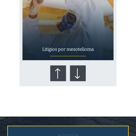
Litigios por mesotelioma
¿Quién corre el riesgo de
¿Mesotelioma?