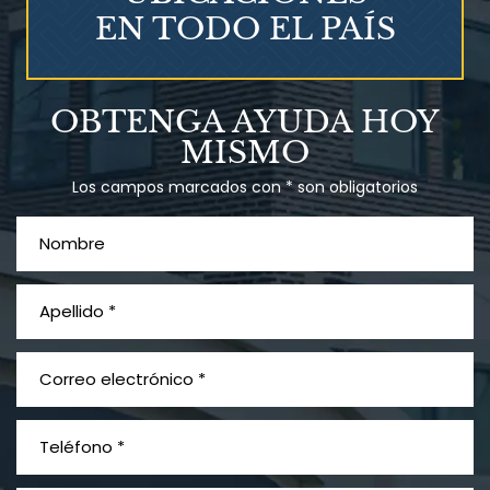
EN TODO EL PAÍS
Talco en polvo
OBTENGA AYUDA HOY
Ovary cancer
MISMO
Los campos marcados con * son obligatorios
¿Qué es el mesotelioma?