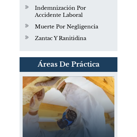
Indemnización Por
Accidente Laboral
Muerte Por Negligencia
Zantac Y Ranitidina
PVC Cloruro de polivinilo
Áreas De Práctica
Exposición