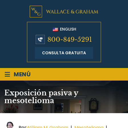
ENGLISH
800-849-5291
CONSULTA GRATUITA
≡
MENÚ
Exposición pasiva y
mesotelioma
Por
William M. Graham
|
Mesotelioma
|