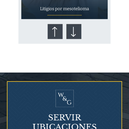
Litigios por mesotelioma
¿Quién corre el riesgo de
¿Mesotelioma?
SERVIR
UBICACIONES