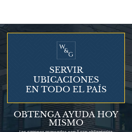
¿Quién corre el riesgo de
¿Mesotelioma?
SERVIR
UBICACIONES
EN TODO EL PAÍS
Talco en polvo
OBTENGA AYUDA HOY
Ovary cancer
MISMO
Los campos marcados con * son obligatorios