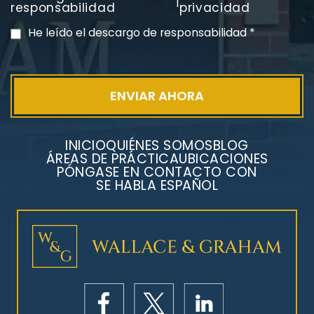
|
PVC Cloruro de polivinilo
responsabilidad
privacidad
Exposición
He leído el descargo de responsabilidad
*
INICIO
QUIÉNES SOMOS
BLOG
ÁREAS DE PRÁCTICA
UBICACIONES
PÓNGASE EN CONTACTO CON
SE HABLA ESPAÑOL
Litigios por mesotelioma