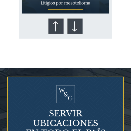
Litigios por mesotelioma
¿Quién corre el riesgo de
¿Mesotelioma?
SERVIR
UBICACIONES