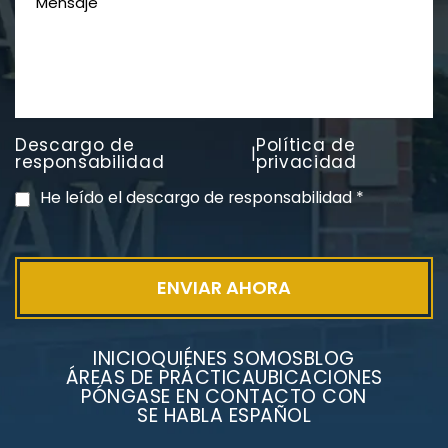
Descargo de
Política de
|
PVC Cloruro de polivinilo
responsabilidad
privacidad
Exposición
He leído el descargo de responsabilidad
*
INICIO
QUIÉNES SOMOS
BLOG
ÁREAS DE PRÁCTICA
UBICACIONES
PÓNGASE EN CONTACTO CON
SE HABLA ESPAÑOL
Litigios por mesotelioma