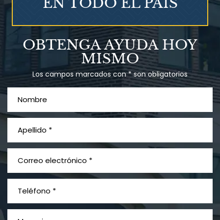
EN TODO EL PAÍS
Talco en polvo
OBTENGA AYUDA HOY
Ovary cancer
MISMO
Los campos marcados con * son obligatorios
¿Qué es el mesotelioma?