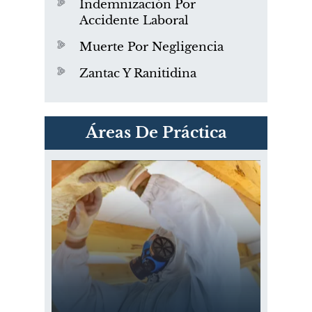
Indemnización Por
Accidente Laboral
Muerte Por Negligencia
Zantac Y Ranitidina
PVC Cloruro de polivinilo
Áreas De Práctica
Exposición