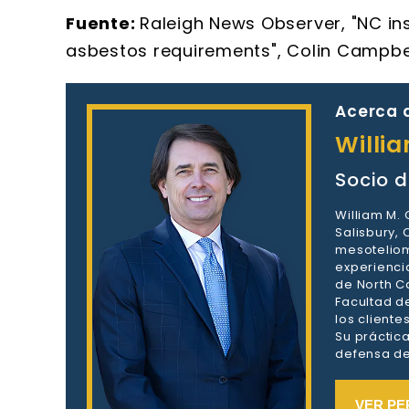
Fuente:
Raleigh News Observer, "NC ins
asbestos requirements", Colin Campbel
Acerca d
Willi
Socio d
William M.
Salisbury,
mesoteliom
experienci
de North Ca
Facultad d
los client
Su práctic
defensa de 
VER PE