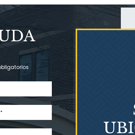
YUDA
bligatorios
UB