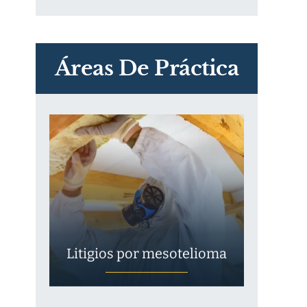
PVC Cloruro de polivinilo
Exposición
Áreas De Práctica
Litigios por mesotelioma