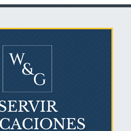
Talco en polvo
Ovary cancer
SERVIR
¿Qué es el mesotelioma?
ICACIONES