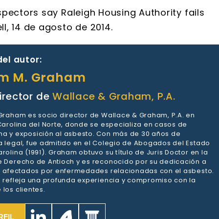
pectors say Raleigh Housing Authority fails
l, 14 de agosto de 2014.
el autor:
am M. Graham
irector de
Wallace & Graham, P.A.
 Graham es socio director de Wallace & Graham, P.A. en
 Carolina del Norte, donde se especializa en casos de
a y exposición al asbesto. Con más de 30 años de
a legal, fue admitido en el Colegio de Abogados del Estado
rolina (1991). Graham obtuvo su título de Juris Doctor en la
e Derecho de Antioch y es reconocido por su dedicación a
es afectados por enfermedades relacionadas con el asbesto.
a refleja una profunda experiencia y compromiso con la
los clientes.
RFIL