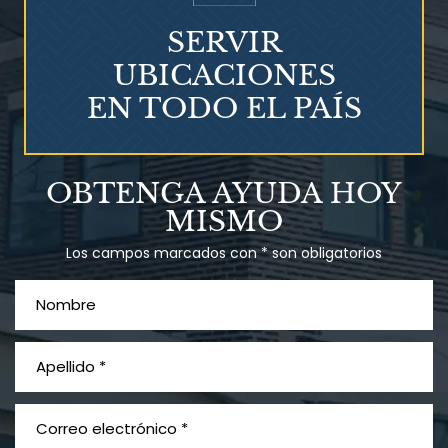
SERVIR
UBICACIONES
EN TODO EL PAÍS
Talco en polvo
OBTENGA AYUDA HOY
Ovary cancer
MISMO
Los campos marcados con * son obligatorios