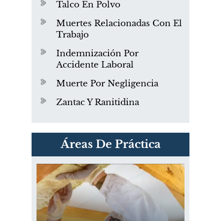
Talco En Polvo
Muertes Relacionadas Con El
Trabajo
Indemnización Por
Accidente Laboral
Muerte Por Negligencia
Zantac Y Ranitidina
PVC Cloruro de polivinilo
Áreas De Práctica
Exposición