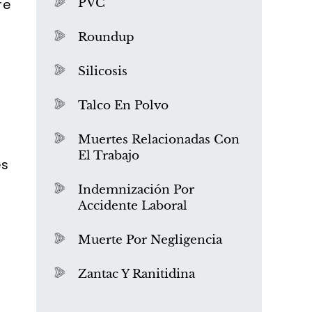
re
PVC
Roundup
Silicosis
Talco En Polvo
Muertes Relacionadas Con
El Trabajo
es
¿Qué es el mesotelioma?
s
Indemnización Por
Accidente Laboral
Muerte Por Negligencia
Zantac Y Ranitidina