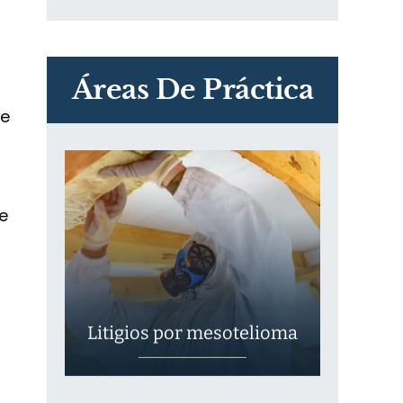
PVC Cloruro de polivinilo
Exposición
Áreas De Práctica
s
de
a
e
Litigios por mesotelioma