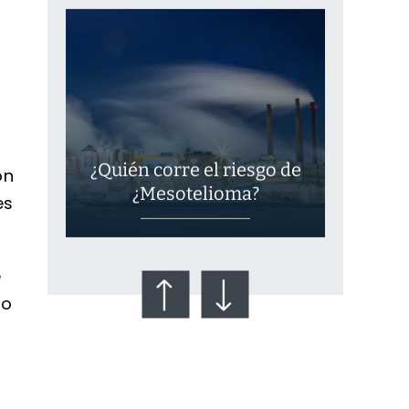
¿Quién corre el riesgo de
ón
¿Mesotelioma?
es
e
do