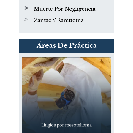
Muerte Por Negligencia
Zantac Y Ranitidina
PVC Cloruro de polivinilo
Áreas De Práctica
Exposición
Litigios por mesotelioma