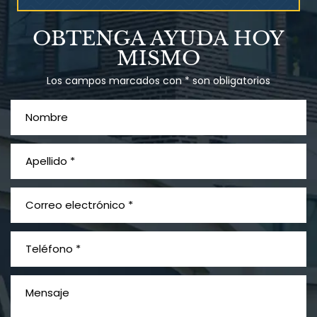
Talco en polvo
OBTENGA AYUDA HOY
Ovary cancer
MISMO
Los campos marcados con * son obligatorios
¿Qué es el mesotelioma?