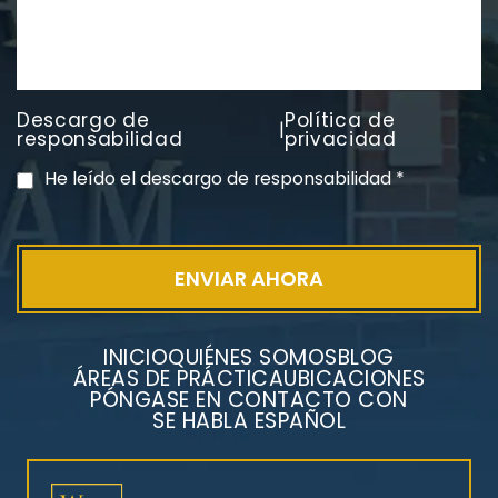
Descargo de
Política de
|
PVC Cloruro de polivinilo
responsabilidad
privacidad
Exposición
He leído el descargo de responsabilidad
*
INICIO
QUIÉNES SOMOS
BLOG
ÁREAS DE PRÁCTICA
UBICACIONES
PÓNGASE EN CONTACTO CON
SE HABLA ESPAÑOL
Litigios por mesotelioma