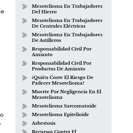
Mesotelioma En Trabajadores
se
Del Hierro
Mesotelioma En Trabajadores
De Centrales Eléctricas
Mesotelioma En Trabajadores
De Astilleros
Responsabilidad Civil Por
Amianto
Responsabilidad Civil Por
Productos De Amianto
¿Quién Corre El Riesgo De
Padecer Mesotelioma?
Muerte Por Negligencia En El
Mesotelioma
Mesotelioma Sarcomatoide
ro
Mesotelioma Epitelioide
¿Qué es el mesotelioma?
e
Asbestosis
Recursos Contra El