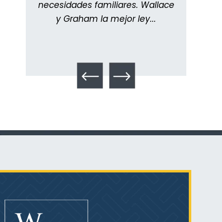
o...
necesidades familiares. Wallace
meti
y Graham la mejor ley...
Todo
¿Qué es el mesotelioma?
PVC Cloruro de polivinilo
Exposición