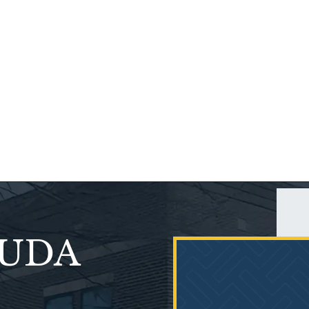
que mantuvieron.
responder, y super paciente. Y
gados de la firma
 amables...
YUDA