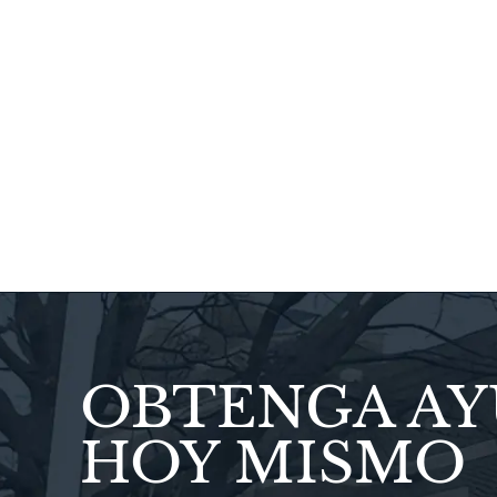
meticulosos 
Todos los abo
son muy
OBTENGA A
HOY MISMO