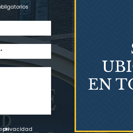
bligatorios
UB
EN T
go de
e privacidad