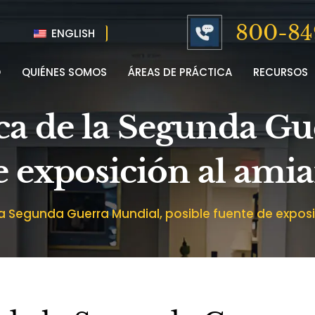
800-84
ENGLISH
O
QUIÉNES SOMOS
ÁREAS DE PRÁCTICA
RECURSOS
oca de la Segunda G
e exposición al ami
a Segunda Guerra Mundial, posible fuente de expos