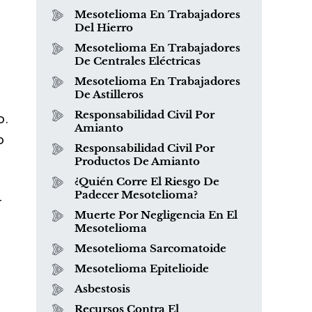
Mesotelioma En Trabajadores
Del Hierro
Mesotelioma En Trabajadores
De Centrales Eléctricas
Mesotelioma En Trabajadores
De Astilleros
Responsabilidad Civil Por
o.
Amianto
o
Responsabilidad Civil Por
Productos De Amianto
s
¿Quién Corre El Riesgo De
Padecer Mesotelioma?
r
Muerte Por Negligencia En El
Mesotelioma
Mesotelioma Sarcomatoide
Mesotelioma Epitelioide
¿Qué es el mesotelioma?
Asbestosis
Recursos Contra El