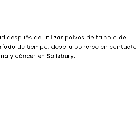
d después de utilizar polvos de talco o de
eríodo de tiempo, deberá ponerse en contacto
a y cáncer en Salisbury.
 S. Webb
Brooke Adams
y Graham son
He estado trabajando co
te profesionales
Wallace y Graham desde 20
s. Yo estaba muy
cuando mi abuelo falleció. 
con la cantidad de
sido nada menos que increíb
ue reunieron y el
Están muy bien informados
to de registros
extremadamente rápido pa