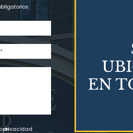
bligatorios
UB
EN T
go de
e privacidad