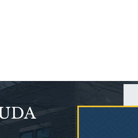
que mantuvieron.
responder, y super paciente. Y
gados de la firma
 amables...
YUDA