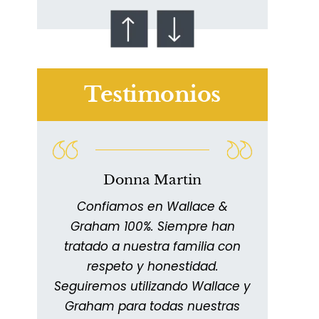
Testimonios
Talco en polvo
Ovary cancer
Donna Martin
n
Confiamos en Wallace &
11
Graham 100%. Siempre han
extr
Han
tratado a nuestra familia con
y me
les.
respeto y honestidad.
impre
,
Seguiremos utilizando Wallace y
info
ra
Graham para todas nuestras
man