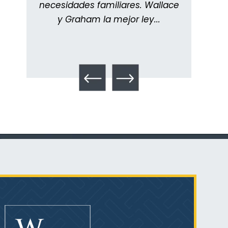
o...
necesidades familiares. Wallace
meti
y Graham la mejor ley...
Todo
¿Qué es el mesotelioma?
PVC Cloruro de polivinilo
Exposición