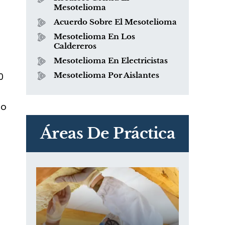
Mesotelioma
Acuerdo Sobre El Mesotelioma
Mesotelioma En Los
Caldereros
Mesotelioma En Electricistas
0
Mesotelioma Por Aislantes
do
PVC Cloruro de polivinilo
Exposición
Áreas De Práctica