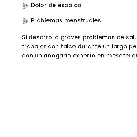
Dolor de espalda
Problemas menstruales
Si desarrolla graves problemas de salu
trabajar con talco durante un largo p
con un abogado experto en mesoteliom
Susan
Wallace 
extremadamen
y meticuloso
impresionado 
información q
mantenimien