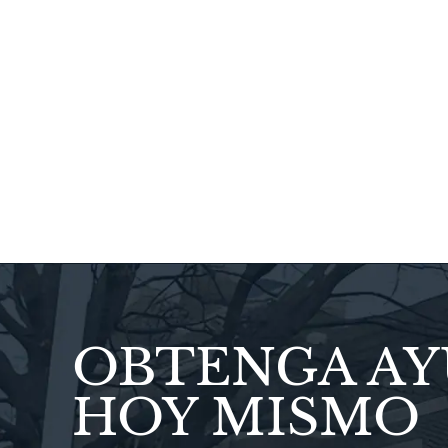
meticulosos 
Todos los abo
son muy
OBTENGA A
HOY MISMO