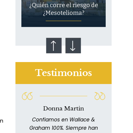
¿Quién corre el riesgo de
¿Mesotelioma?
Testimonios
Talco en polvo
Ovary cancer
Donna Martin
n
Confiamos en Wallace &
en
11
Graham 100%. Siempre han
extr