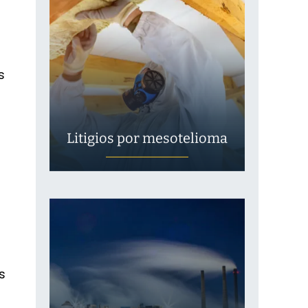
s
Litigios por mesotelioma
s