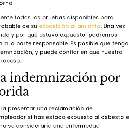
torno.
nte todas las pruebas disponibles para
probable de su
exposición al amianto
. Una vez
do y por qué estuvo expuesto, podremos
 a la parte responsable. Es posible que tenga
emnización, y puede confiar en que nuestro
proceso.
a indemnización por
orida
 S. Webb
Brooke Adams
para presentar una reclamación de
y Graham son
He estado trabajando co
empleador si has estado expuesto al asbesto 
te profesionales
Wallace y Graham desde 20
ioma se consideraría una enfermedad