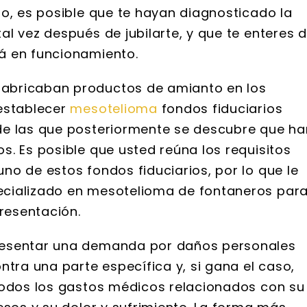
s. Yo estaba muy
cuando mi abuelo falleció. 
go, es posible que te hayan diagnosticado la
con la cantidad de
sido nada menos que increíb
l vez después de jubilarte, y que te enteres 
ue reunieron y el
Están muy bien informados
á en funcionamiento.
to de registros
extremadamente rápido pa
que mantuvieron.
responder, y super paciente. Y
abricaban productos de amianto en los
gados de la firma
 establecer
mesotelioma
fondos fiduciarios
 amables...
de las que posteriormente se descubre que ha
. Es posible que usted reúna los requisitos
o de estos fondos fiduciarios, por lo que le
ecializado en mesotelioma de fontaneros par
presentación.
resentar una demanda por daños personales
ntra una parte específica y, si gana el caso,
todos los gastos médicos relacionados con su