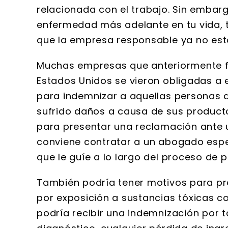
y meticuloso
relacionada con el trabajo. Sin embar
impresionado 
enfermedad más adelante en tu vida, ta
información q
que la empresa responsable ya no est
mantenimien
meticulosos 
Muchas empresas que anteriormente f
Todos los abo
Estados Unidos se vieron obligadas a
son muy
para indemnizar a aquellas personas 
sufrido daños a causa de sus productos
para presentar una reclamación ante un
conviene contratar a un abogado esp
que le guíe a lo largo del proceso de 
También podría tener motivos para p
por exposición a sustancias tóxicas co
podría recibir una indemnización por 