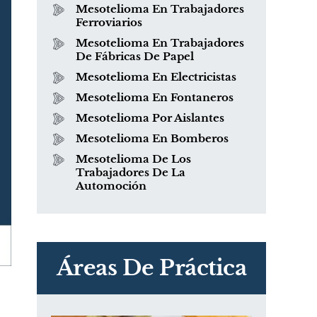
Mesotelioma En Trabajadores
Ferroviarios
Mesotelioma En Trabajadores
¿Qué es el mesotelioma?
De Fábricas De Papel
Mesotelioma En Electricistas
Mesotelioma En Fontaneros
Mesotelioma Por Aislantes
Mesotelioma En Bomberos
Mesotelioma De Los
Trabajadores De La
Automoción
PVC Cloruro de polivinilo
Exposición
Áreas De Práctica