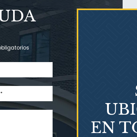
YUDA
bligatorios
UB
EN T