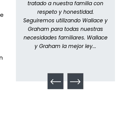
Han
tratado a nuestra familia con
y me
les.
respeto y honestidad.
impre
de
,
Seguiremos utilizando Wallace y
info
ra
Graham para todas nuestras
man
o...
necesidades familiares. Wallace
meti
y Graham la mejor ley...
Todo
¿Qué es el mesotelioma?
n
a
PVC Cloruro de polivinilo