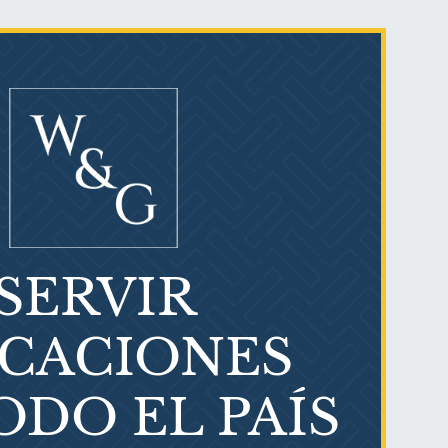
¿Quién corre el riesgo de
¿Mesotelioma?
SERVIR
ICACIONES
ODO EL PAÍS