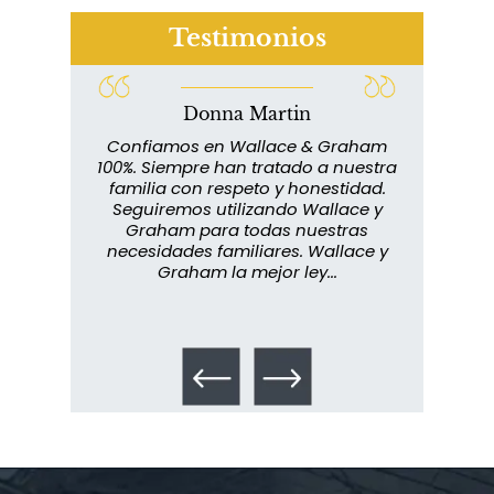
Testimonios
Donna Martin
¿Quién corre el riesgo de
lace y
Confiamos en Wallace & Graham
¿Mesotelioma?
abuelo
100%. Siempre han tratado a nuestra
ext
s que
familia con respeto y honestidad.
m
rmados,
Seguiremos utilizando Wallace y
imp
ra
Graham para todas nuestras
in
o...
necesidades familiares. Wallace y
m
Graham la mejor ley...
metic
los 
Talco en polvo
Ovary cancer