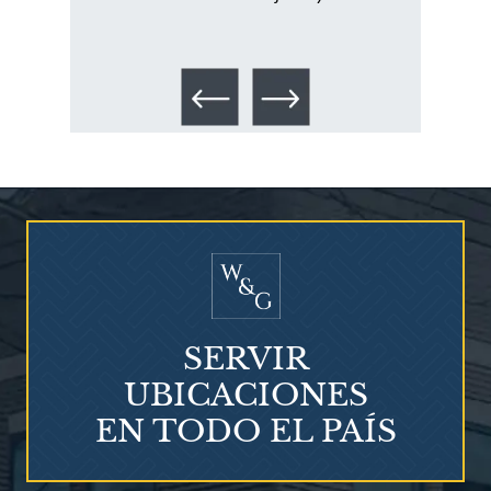
los 
Talco en polvo
Ovary cancer
SERVIR
UBICACIONES
EN TODO EL PAÍS
¿Qué es el mesotelioma?