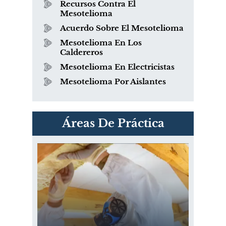
Recursos Contra El
Mesotelioma
Acuerdo Sobre El Mesotelioma
Mesotelioma En Los
Caldereros
Mesotelioma En Electricistas
Mesotelioma Por Aislantes
PVC Cloruro de polivinilo
Áreas De Práctica
Exposición