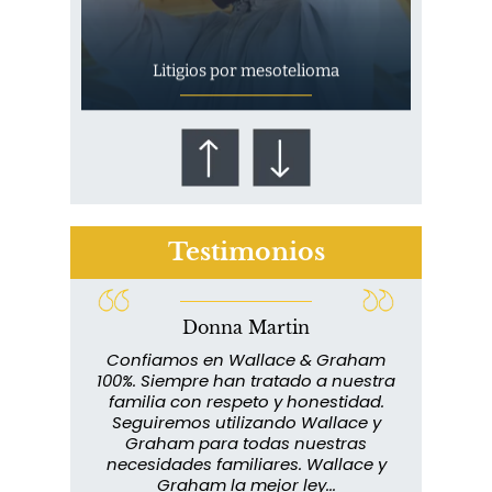
Litigios por mesotelioma
Testimonios
Donna Martin
¿Quién corre el riesgo de
lace y
Confiamos en Wallace & Graham
¿Mesotelioma?
abuelo
100%. Siempre han tratado a nuestra
ext
s que
familia con respeto y honestidad.
m
rmados,
Seguiremos utilizando Wallace y
imp
ra
Graham para todas nuestras
in
o...
necesidades familiares. Wallace y
m
Graham la mejor ley...
metic