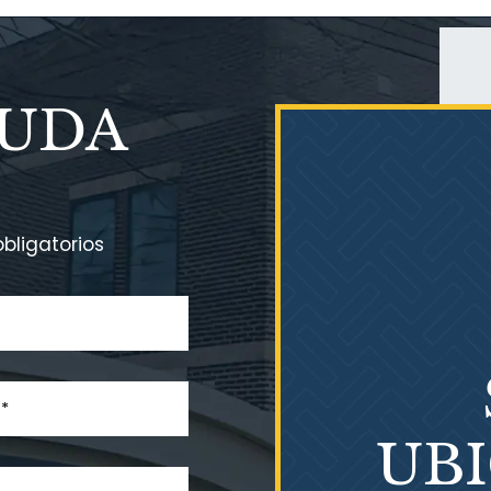
YUDA
bligatorios
UB