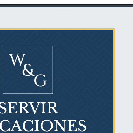
Talco en polvo
Ovary cancer
SERVIR
¿Qué es el mesotelioma?
ICACIONES