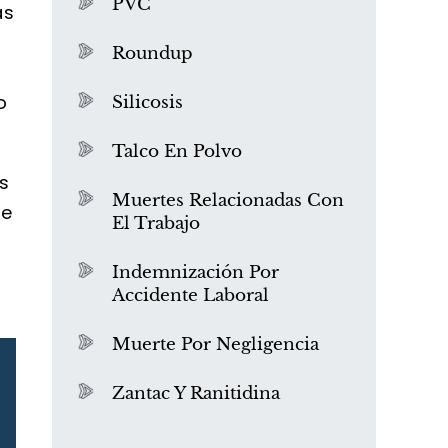
PVC
ás
Roundup
o
Silicosis
Talco En Polvo
s
Muertes Relacionadas Con
de
El Trabajo
¿Qué es el mesotelioma?
Indemnización Por
Accidente Laboral
Muerte Por Negligencia
Zantac Y Ranitidina