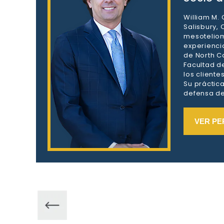
William M.
Salisbury,
mesoteliom
experienci
de North Ca
Facultad d
los client
Su práctic
defensa de 
VER PE