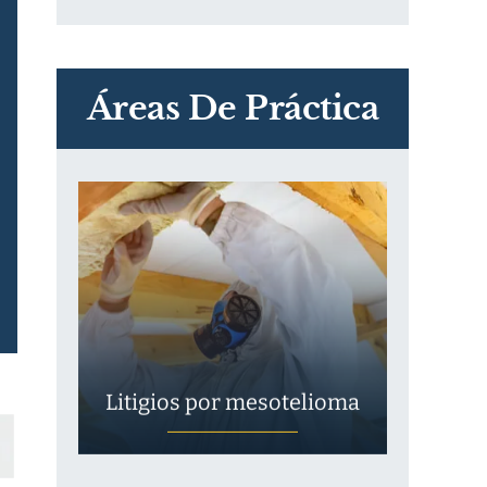
PVC Cloruro de polivinilo
Exposición
Áreas De Práctica
Litigios por mesotelioma