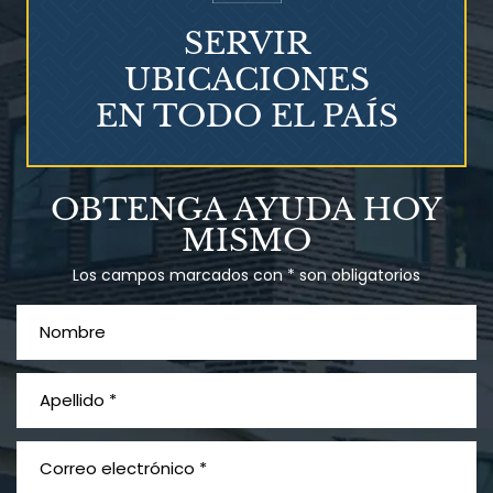
SERVIR
UBICACIONES
EN TODO EL PAÍS
Talco en polvo
OBTENGA AYUDA HOY
Ovary cancer
MISMO
Los campos marcados con * son obligatorios