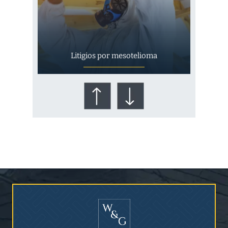
Litigios por mesotelioma
¿Quién corre el riesgo de
¿Mesotelioma?