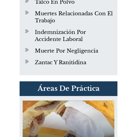
Talco En Polvo
Muertes Relacionadas Con El
Trabajo
Indemnización Por
Accidente Laboral
Muerte Por Negligencia
Zantac Y Ranitidina
PVC Cloruro de polivinilo
Áreas De Práctica
Exposición