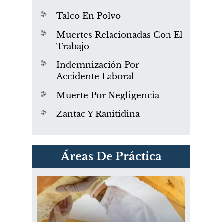
Talco En Polvo
Muertes Relacionadas Con El
Trabajo
Indemnización Por
Accidente Laboral
Muerte Por Negligencia
Zantac Y Ranitidina
PVC Cloruro de polivinilo
Áreas De Práctica
Exposición