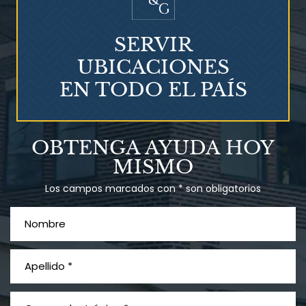
SERVIR
UBICACIONES
EN TODO EL PAÍS
Talco en polvo
OBTENGA AYUDA HOY
Ovary cancer
MISMO
Los campos marcados con * son obligatorios