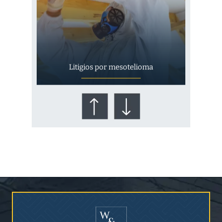
Litigios por mesotelioma
¿Quién corre el riesgo de
¿Mesotelioma?