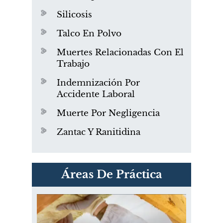
Silicosis
Talco En Polvo
Muertes Relacionadas Con El
Trabajo
Indemnización Por
Accidente Laboral
Muerte Por Negligencia
Zantac Y Ranitidina
PVC Cloruro de polivinilo
Áreas De Práctica
Exposición