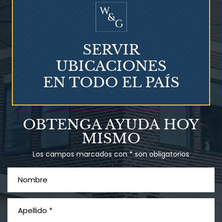
SERVIR
UBICACIONES
EN TODO EL PAÍS
Talco en polvo
OBTENGA AYUDA HOY
Ovary cancer
MISMO
Los campos marcados con * son obligatorios