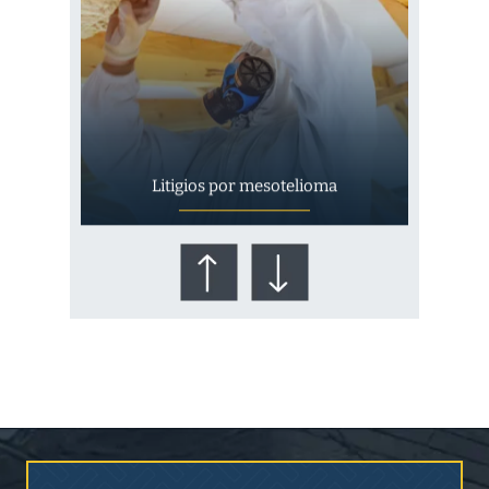
Litigios por mesotelioma
¿Quién corre el riesgo de
¿Mesotelioma?