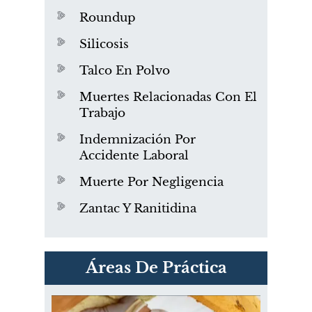
Roundup
Silicosis
Talco En Polvo
Muertes Relacionadas Con El
Trabajo
Indemnización Por
Accidente Laboral
Muerte Por Negligencia
Zantac Y Ranitidina
PVC Cloruro de polivinilo
Áreas De Práctica
Exposición