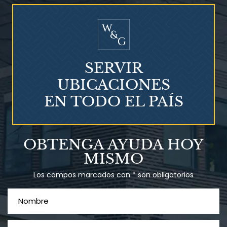
¿Quién corre el riesgo de
¿Mesotelioma?
SERVIR
UBICACIONES
EN TODO EL PAÍS
Talco en polvo
OBTENGA AYUDA HOY
Ovary cancer
MISMO
Los campos marcados con * son obligatorios