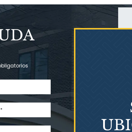
YUDA
bligatorios
UB