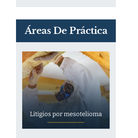
PVC Cloruro de polivinilo
Exposición
Áreas De Práctica
Litigios por mesotelioma