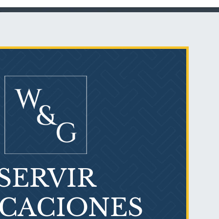
Talco en polvo
Ovary cancer
SERVIR
¿Qué es el mesotelioma?
ICACIONES