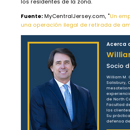
los residentes de la zona.
Fuente:
MyCentralJersey.com, "
Un empr
una operación ilegal de retirada de a
Acerca d
Willi
Socio d
William M.
Salisbury,
mesoteliom
experienci
de North Ca
Facultad d
los client
Su práctic
defensa de 