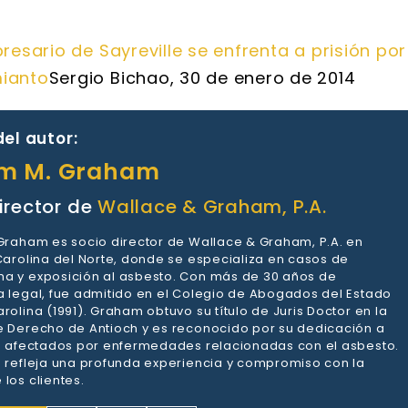
esario de Sayreville se enfrenta a prisión por
mianto
Sergio Bichao, 30 de enero de 2014
el autor:
am M. Graham
irector de
Wallace & Graham, P.A.
 Graham es socio director de Wallace & Graham, P.A. en
 Carolina del Norte, donde se especializa en casos de
a y exposición al asbesto. Con más de 30 años de
a legal, fue admitido en el Colegio de Abogados del Estado
rolina (1991). Graham obtuvo su título de Juris Doctor en la
e Derecho de Antioch y es reconocido por su dedicación a
es afectados por enfermedades relacionadas con el asbesto.
a refleja una profunda experiencia y compromiso con la
los clientes.