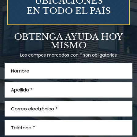
UBICACIONES
EN TODO EL PAÍS
Talco en polvo
OBTENGA AYUDA HOY
Ovary cancer
MISMO
Los campos marcados con * son obligatorios
¿Qué es el mesotelioma?