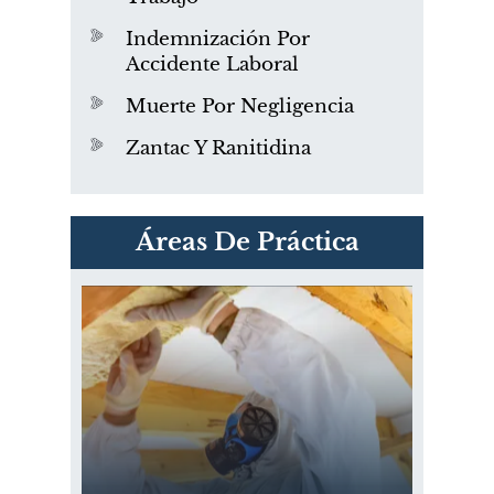
Indemnización Por
Accidente Laboral
Muerte Por Negligencia
Zantac Y Ranitidina
PVC Cloruro de polivinilo
Áreas De Práctica
Exposición