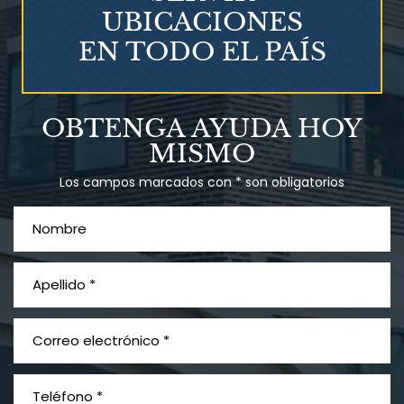
UBICACIONES
EN TODO EL PAÍS
Talco en polvo
OBTENGA AYUDA HOY
Ovary cancer
MISMO
Los campos marcados con * son obligatorios
¿Qué es el mesotelioma?