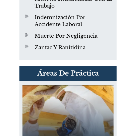
Trabajo
Indemnización Por
Accidente Laboral
Muerte Por Negligencia
Zantac Y Ranitidina
PVC Cloruro de polivinilo
Áreas De Práctica
Exposición