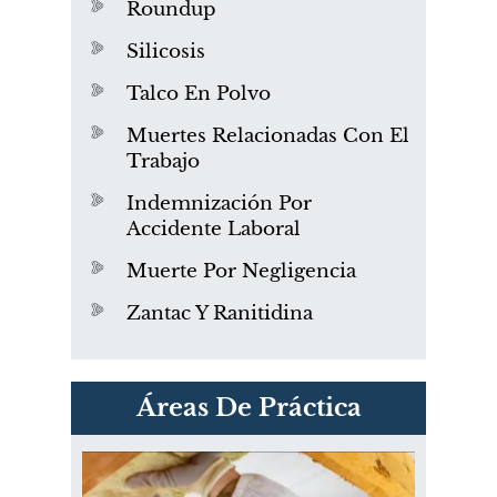
Roundup
Silicosis
Talco En Polvo
Muertes Relacionadas Con El
Trabajo
Indemnización Por
Accidente Laboral
Muerte Por Negligencia
Zantac Y Ranitidina
PVC Cloruro de polivinilo
Áreas De Práctica
Exposición