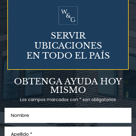
¿Mesotelioma?
SERVIR
UBICACIONES
EN TODO EL PAÍS
Talco en polvo
OBTENGA AYUDA HOY
Ovary cancer
MISMO
Los campos marcados con * son obligatorios