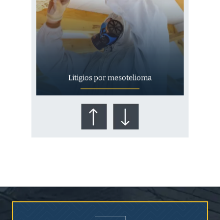
Litigios por mesotelioma
¿Quién corre el riesgo de
¿Mesotelioma?