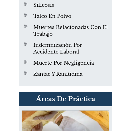
Silicosis
Talco En Polvo
Muertes Relacionadas Con El
Trabajo
Indemnización Por
Accidente Laboral
Muerte Por Negligencia
Zantac Y Ranitidina
PVC Cloruro de polivinilo
Áreas De Práctica
Exposición