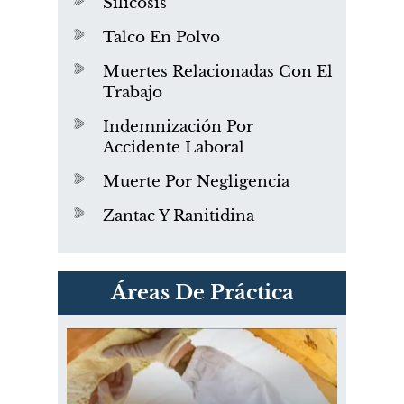
Silicosis
Talco En Polvo
Muertes Relacionadas Con El
Trabajo
Indemnización Por
Accidente Laboral
Muerte Por Negligencia
Zantac Y Ranitidina
PVC Cloruro de polivinilo
Áreas De Práctica
Exposición