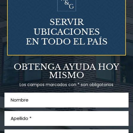
SERVIR
UBICACIONES
EN TODO EL PAÍS
Talco en polvo
OBTENGA AYUDA HOY
Ovary cancer
MISMO
Los campos marcados con * son obligatorios