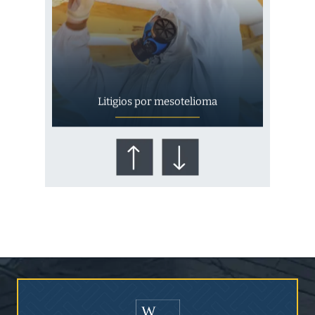
Litigios por mesotelioma
¿Quién corre el riesgo de
¿Mesotelioma?