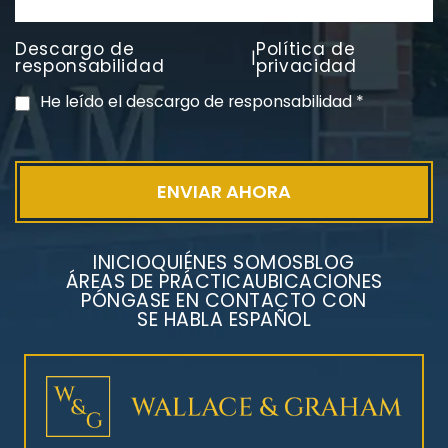
Descargo de
Política de
|
PVC Cloruro de polivinilo
responsabilidad
privacidad
Exposición
He leído el descargo de responsabilidad
*
INICIO
QUIÉNES SOMOS
BLOG
ÁREAS DE PRÁCTICA
UBICACIONES
PÓNGASE EN CONTACTO CON
SE HABLA ESPAÑOL
Litigios por mesotelioma