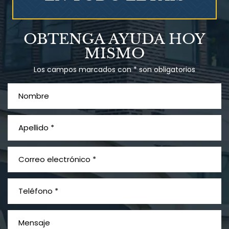
Talco en polvo
OBTENGA AYUDA HOY
Ovary cancer
MISMO
Los campos marcados con * son obligatorios
¿Qué es el mesotelioma?