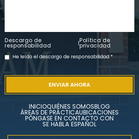
Descargo de
Política de
|
PVC Cloruro de polivinilo
responsabilidad
privacidad
Exposición
He leído el descargo de responsabilidad
*
INICIO
QUIÉNES SOMOS
BLOG
ÁREAS DE PRÁCTICA
UBICACIONES
PÓNGASE EN CONTACTO CON
SE HABLA ESPAÑOL
Litigios por mesotelioma