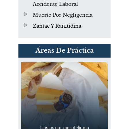
Accidente Laboral
Muerte Por Negligencia
Zantac Y Ranitidina
PVC Cloruro de polivinilo
Áreas De Práctica
Exposición
Litigios por mesotelioma