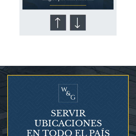
¿Quién corre el riesgo de
¿Mesotelioma?
SERVIR
UBICACIONES
EN TODO EL PAÍS