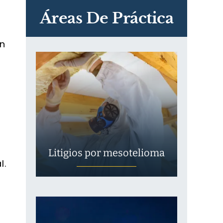
Exposición
Áreas De Práctica
n
Litigios por mesotelioma
l.