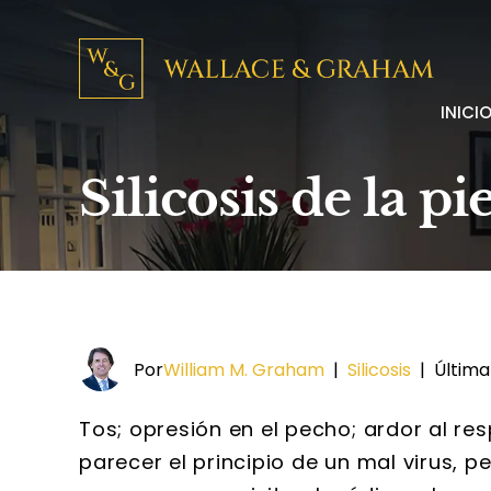
INICI
Silicosis de la p
Por
William M. Graham
|
Silicosis
|
Última
Tos; opresión en el pecho; ardor al res
parecer el principio de un mal virus,