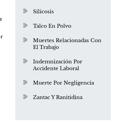
Silicosis
e
Talco En Polvo
or
Muertes Relacionadas Con
El Trabajo
¿Qué es el mesotelioma?
Indemnización Por
Accidente Laboral
Muerte Por Negligencia
Zantac Y Ranitidina
PVC Cloruro de polivinilo