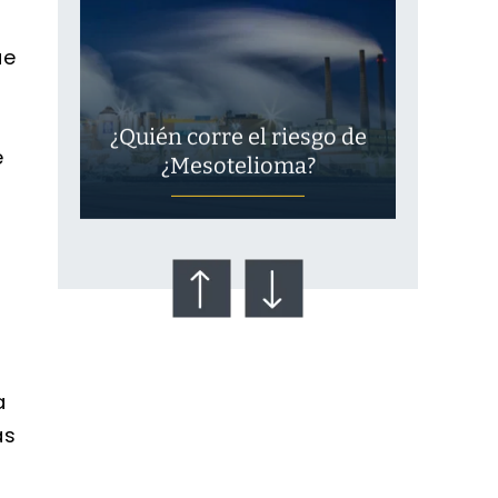
ue
¿Quién corre el riesgo de
e
¿Mesotelioma?
a
as
Talco en polvo
Ovary cancer