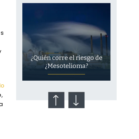
as
y
¿Quién corre el riesgo de
¿Mesotelioma?
do
o,
sa