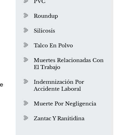
PVC
Roundup
Silicosis
Talco En Polvo
Muertes Relacionadas Con
l
El Trabajo
¿Qué es el mesotelioma?
Indemnización Por
de
Accidente Laboral
Muerte Por Negligencia
Zantac Y Ranitidina