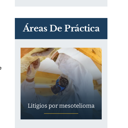
PVC Cloruro de polivinilo
Exposición
Áreas De Práctica
e
Litigios por mesotelioma