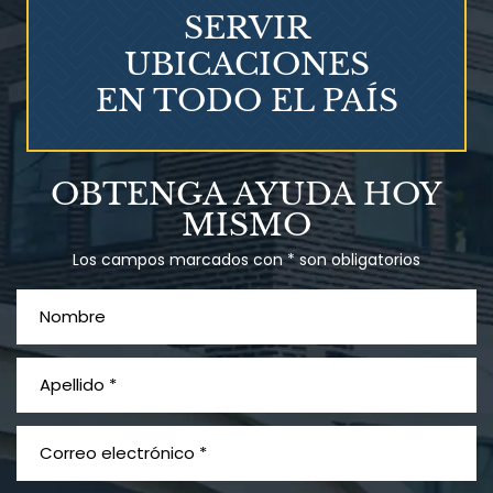
SERVIR
UBICACIONES
EN TODO EL PAÍS
Talco en polvo
OBTENGA AYUDA HOY
Ovary cancer
MISMO
Los campos marcados con * son obligatorios
¿Qué es el mesotelioma?