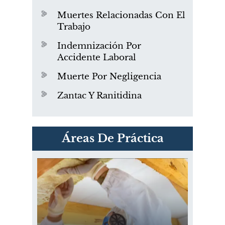
Muertes Relacionadas Con El
Trabajo
Indemnización Por
Accidente Laboral
Muerte Por Negligencia
Zantac Y Ranitidina
PVC Cloruro de polivinilo
Áreas De Práctica
Exposición