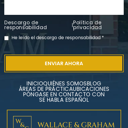
Descargo de
Política de
|
PVC Cloruro de polivinilo
responsabilidad
privacidad
Exposición
He leído el descargo de responsabilidad
*
INICIO
QUIÉNES SOMOS
BLOG
ÁREAS DE PRÁCTICA
UBICACIONES
PÓNGASE EN CONTACTO CON
SE HABLA ESPAÑOL
Litigios por mesotelioma