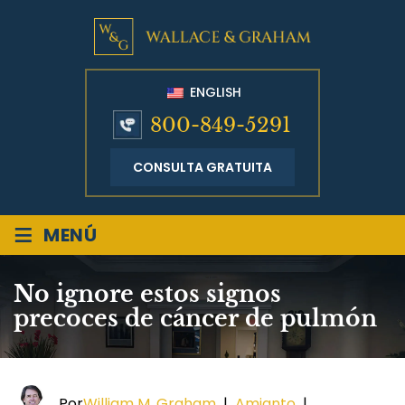
ENGLISH
800-849-5291
CONSULTA GRATUITA
≡
MENÚ
No ignore estos signos
precoces de cáncer de pulmón
Por
William M. Graham
|
Amianto
|