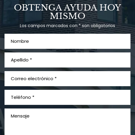
Talco en polvo
OBTENGA AYUDA HOY
Ovary cancer
MISMO
Los campos marcados con * son obligatorios
¿Qué es el mesotelioma?