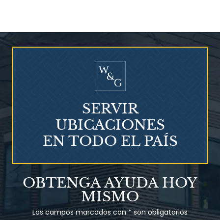
¿Quién corre el riesgo de
¿Mesotelioma?
SERVIR
UBICACIONES
EN TODO EL PAÍS
Talco en polvo
OBTENGA AYUDA HOY
Ovary cancer
MISMO
Los campos marcados con * son obligatorios