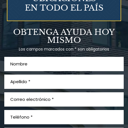
EN TODO EL PAÍS
Talco en polvo
OBTENGA AYUDA HOY
Ovary cancer
MISMO
Los campos marcados con * son obligatorios
¿Qué es el mesotelioma?