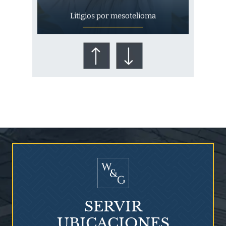
Litigios por mesotelioma
¿Quién corre el riesgo de
¿Mesotelioma?
SERVIR
UBICACIONES