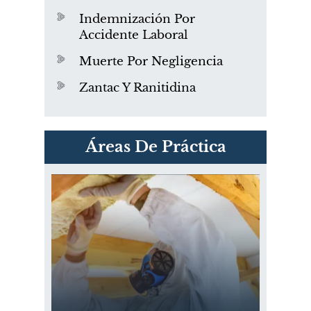
Indemnización Por
Accidente Laboral
Muerte Por Negligencia
Zantac Y Ranitidina
PVC Cloruro de polivinilo
Áreas De Práctica
Exposición