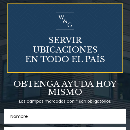
¿Quién corre el riesgo de
¿Mesotelioma?
SERVIR
UBICACIONES
EN TODO EL PAÍS
Talco en polvo
OBTENGA AYUDA HOY
Ovary cancer
MISMO
Los campos marcados con * son obligatorios