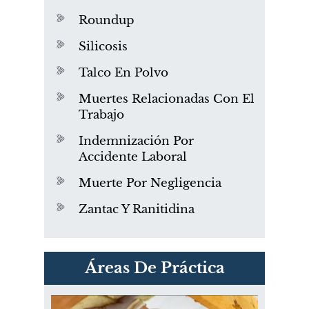
Roundup
Silicosis
Talco En Polvo
Muertes Relacionadas Con El
Trabajo
Indemnización Por
Accidente Laboral
Muerte Por Negligencia
Zantac Y Ranitidina
PVC Cloruro de polivinilo
Áreas De Práctica
Exposición