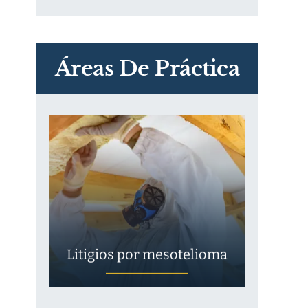
PVC Cloruro de polivinilo
Exposición
Áreas De Práctica
Litigios por mesotelioma