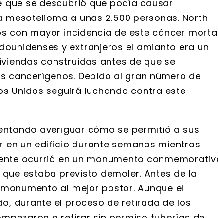
e que se descubrió que podía causar
 mesotelioma a unas 2.500 personas. North
os con mayor incidencia de este cáncer mortal
ounidenses y extranjeros el amianto era un
viendas construidas antes de que se
s cancerígenos. Debido al gran número de
dos Unidos seguirá luchando contra este
tentando averiguar cómo se permitió a sus
r en un edificio durante semanas mientras
idente ocurrió en un monumento conmemorativ
 que estaba previsto demoler. Antes de la
l monumento al mejor postor. Aunque el
, durante el proceso de retirada de los
mpezaron a retirar sin permiso tuberías de