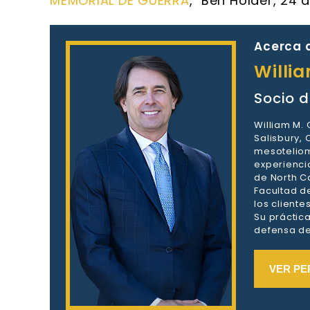
MEMORIAL DE GUERRA
," Ben Holder, 24 
Acerca d
Willi
Socio d
William M.
Salisbury,
mesoteliom
experienci
de North Ca
Facultad d
los client
Su práctic
defensa de 
VER PE