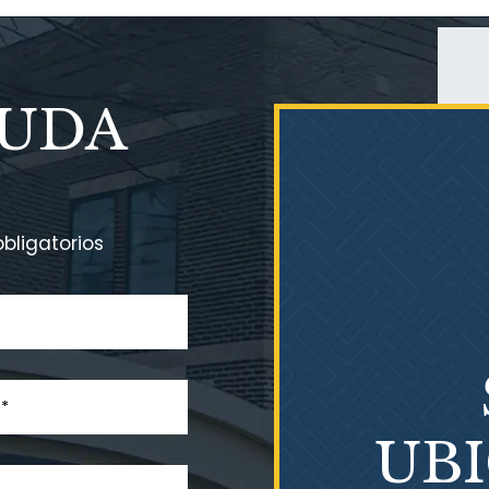
YUDA
bligatorios
UB