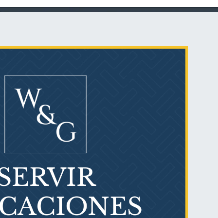
Talco en polvo
Ovary cancer
SERVIR
¿Qué es el mesotelioma?
ICACIONES