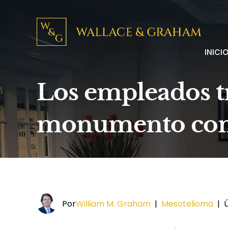
INICI
Los empleados t
monumento con
Por
William M. Graham
|
Mesotelioma
|
Ú