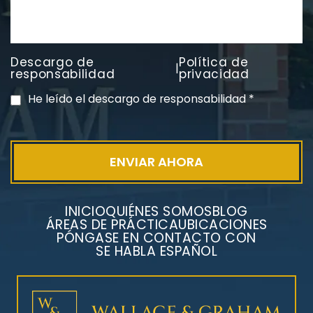
Descargo de
Política de
|
PVC Cloruro de polivinilo
responsabilidad
privacidad
Exposición
He leído el descargo de responsabilidad
*
INICIO
QUIÉNES SOMOS
BLOG
ÁREAS DE PRÁCTICA
UBICACIONES
PÓNGASE EN CONTACTO CON
SE HABLA ESPAÑOL
Litigios por mesotelioma