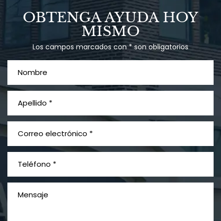
Talco en polvo
OBTENGA AYUDA HOY
Ovary cancer
MISMO
Los campos marcados con * son obligatorios
¿Qué es el mesotelioma?