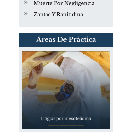
Muerte Por Negligencia
Zantac Y Ranitidina
PVC Cloruro de polivinilo
Áreas De Práctica
Exposición
Litigios por mesotelioma