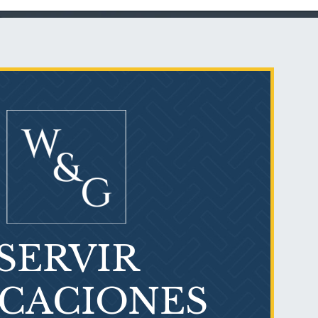
Talco en polvo
Ovary cancer
SERVIR
¿Qué es el mesotelioma?
ICACIONES