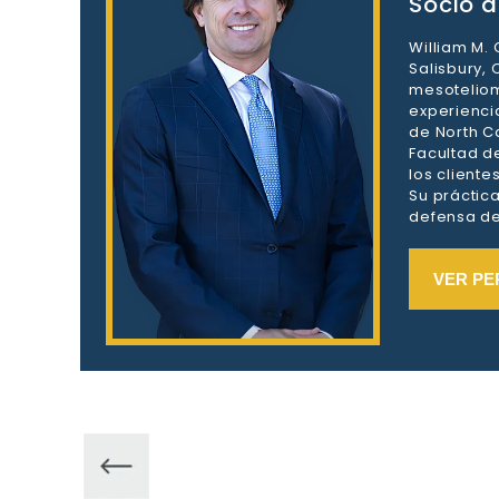
Socio d
William M.
Salisbury,
mesoteliom
experienci
de North Ca
Facultad d
los client
Su práctic
defensa de 
VER PE