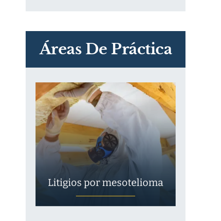
PVC Cloruro de polivinilo
Exposición
Áreas De Práctica
Litigios por mesotelioma