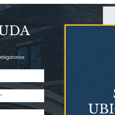
YUDA
bligatorios
UB