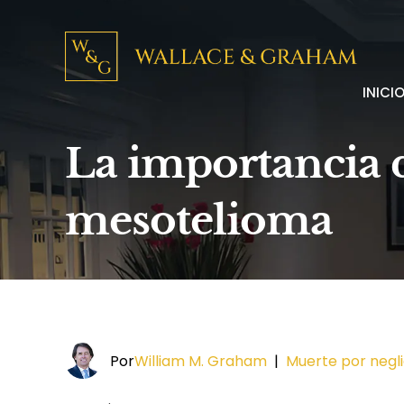
INICI
La importancia d
mesotelioma
Por
William M. Graham
|
Muerte por negl