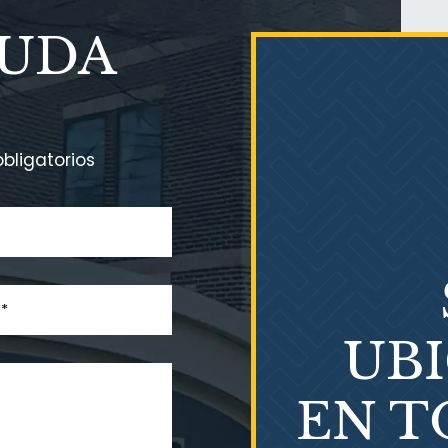
YUDA
bligatorios
UB
EN T