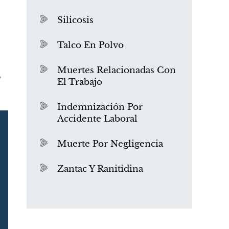
s
Silicosis
Talco En Polvo
Muertes Relacionadas Con
e
El Trabajo
¿Qué es el mesotelioma?
Indemnización Por
Accidente Laboral
Muerte Por Negligencia
Zantac Y Ranitidina
PVC Cloruro de polivinilo