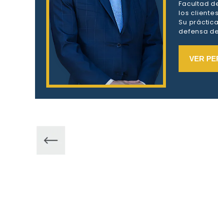
Facultad d
los client
Su práctic
defensa de 
VER PE