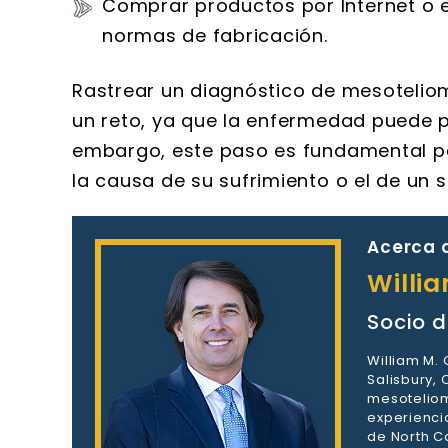
Comprar productos por Internet o 
normas de fabricación.
Rastrear un diagnóstico de mesoteli
un reto, ya que la enfermedad puede 
embargo, este paso es fundamental par
la causa de su sufrimiento o el de un s
Acerca d
Willi
Socio d
William M.
Salisbury,
mesoteliom
experienci
de North Ca