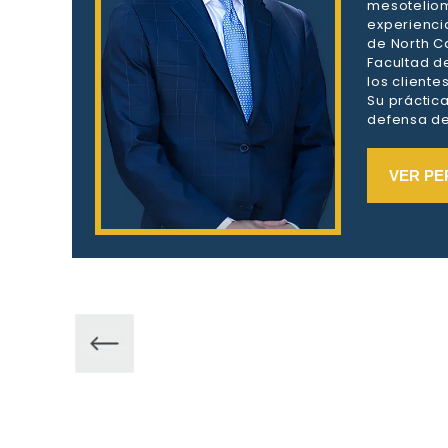
mesoteliom
experienci
de North Ca
Facultad d
los client
Su práctic
defensa de 
VER PE