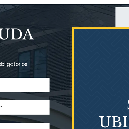
YUDA
bligatorios
UB