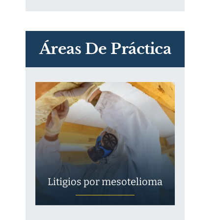
PVC Cloruro de polivinilo
Exposición
Áreas De Práctica
Litigios por mesotelioma