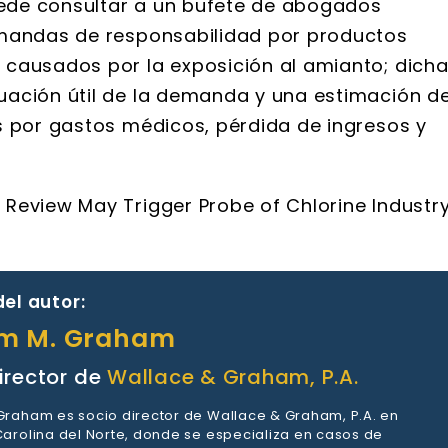
ede consultar a un bufete de abogados
emandas de responsabilidad por productos
 causados por la exposición al amianto; dich
uación útil de la demanda y una estimación d
s por gastos médicos, pérdida de ingresos y
Review May Trigger Probe of Chlorine Industry
el autor:
am M. Graham
irector de
Wallace & Graham, P.A.
 Graham es socio director de Wallace & Graham, P.A. en
 Carolina del Norte, donde se especializa en casos de