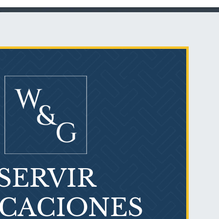
Talco en polvo
Ovary cancer
SERVIR
¿Qué es el mesotelioma?
ICACIONES