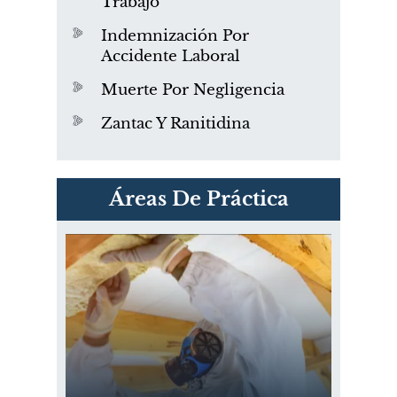
Trabajo
Indemnización Por
Accidente Laboral
Muerte Por Negligencia
Zantac Y Ranitidina
PVC Cloruro de polivinilo
Áreas De Práctica
Exposición