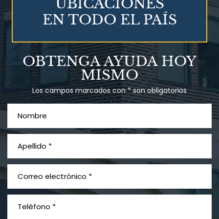
UBICACIONES
EN TODO EL PAÍS
Talco en polvo
OBTENGA AYUDA HOY
Ovary cancer
MISMO
Los campos marcados con * son obligatorios
¿Qué es el mesotelioma?