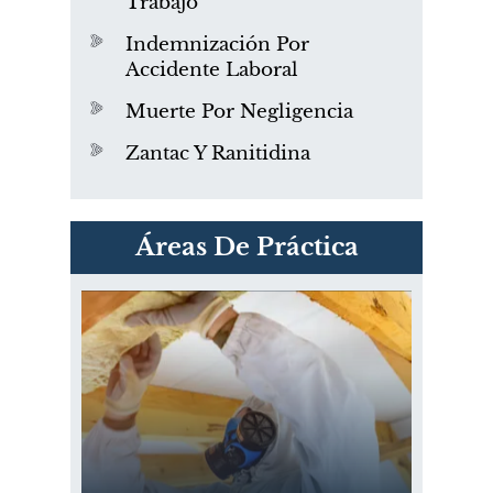
Trabajo
Indemnización Por
Accidente Laboral
Muerte Por Negligencia
Zantac Y Ranitidina
PVC Cloruro de polivinilo
Áreas De Práctica
Exposición