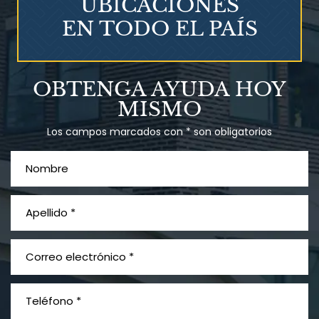
UBICACIONES
EN TODO EL PAÍS
Talco en polvo
OBTENGA AYUDA HOY
Ovary cancer
MISMO
Los campos marcados con * son obligatorios
¿Qué es el mesotelioma?