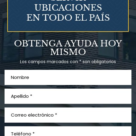
UBICACIONES
EN TODO EL PAÍS
Talco en polvo
OBTENGA AYUDA HOY
Ovary cancer
MISMO
Los campos marcados con * son obligatorios
¿Qué es el mesotelioma?