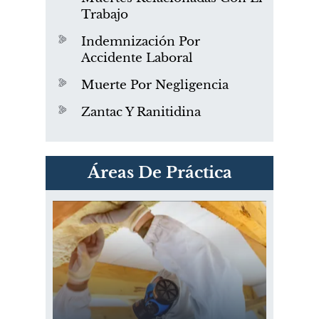
Trabajo
Indemnización Por
Accidente Laboral
Muerte Por Negligencia
Zantac Y Ranitidina
PVC Cloruro de polivinilo
Áreas De Práctica
Exposición