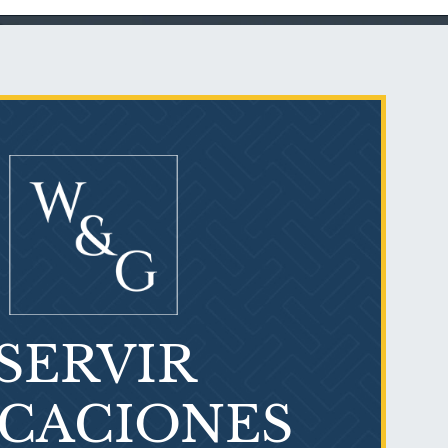
Talco en polvo
Ovary cancer
SERVIR
¿Qué es el mesotelioma?
ICACIONES