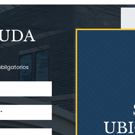
YUDA
bligatorios
UB