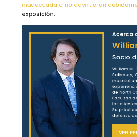
inadecuada o no advirtieron debidam
exposición.
Acerca d
Willi
Socio d
William M.
Salisbury,
mesoteliom
experienci
de North Ca
Facultad d
los client
Su práctic
defensa de 
VER PE