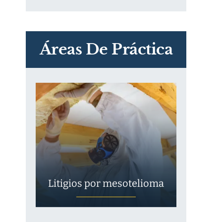
PVC Cloruro de polivinilo
Exposición
Áreas De Práctica
Litigios por mesotelioma