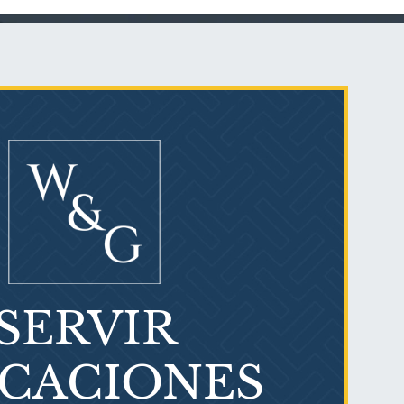
Talco en polvo
Ovary cancer
SERVIR
¿Qué es el mesotelioma?
ICACIONES