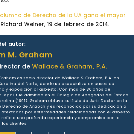
aso.
 alumno de Derecho de la UA gana el mayor
o
Richard Weiner, 19 de febrero de 2014.
el autor:
am M. Graham
irector de
Wallace & Graham, P.A.
 Graham es socio director de Wallace & Graham, P.A. en
 Carolina del Norte, donde se especializa en casos de
a y exposición al asbesto. Con más de 30 años de
a legal, fue admitido en el Colegio de Abogados del Estado
rolina (1991). Graham obtuvo su título de Juris Doctor en la
e Derecho de Antioch y es reconocido por su dedicación a
es afectados por enfermedades relacionadas con el asbesto.
a refleja una profunda experiencia y compromiso con la
los clientes.