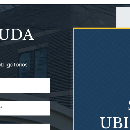
YUDA
bligatorios
UB