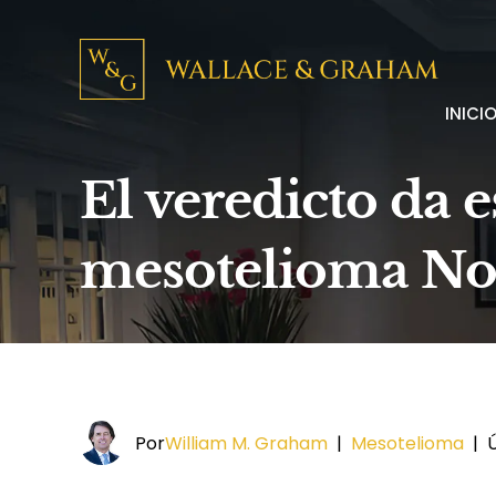
INICI
El veredicto da 
mesotelioma No
Por
William M. Graham
|
Mesotelioma
|
Ú