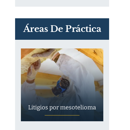
PVC Cloruro de polivinilo
Exposición
Áreas De Práctica
Litigios por mesotelioma