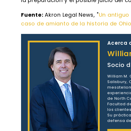
la preparación y el posible juicio del c
Fuente:
Akron Legal News, "
Un antiguo
caso de amianto de la historia de Ohi
Acerca d
Willi
Socio d
William M.
Salisbury,
mesoteliom
experienci
de North Ca
Facultad d
los client
Su práctic
defensa de 