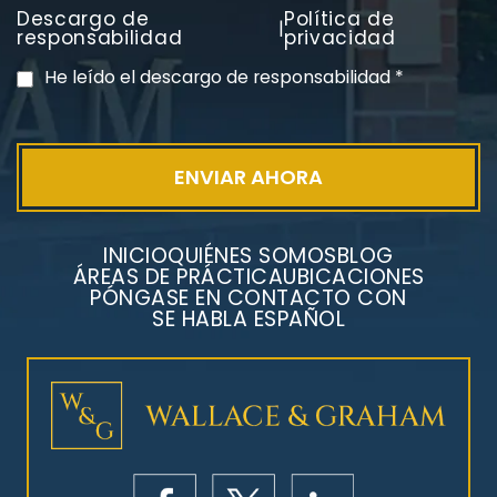
Descargo de
Política de
|
PVC Cloruro de polivinilo
responsabilidad
privacidad
Exposición
He leído el descargo de responsabilidad
*
INICIO
QUIÉNES SOMOS
BLOG
ÁREAS DE PRÁCTICA
UBICACIONES
PÓNGASE EN CONTACTO CON
SE HABLA ESPAÑOL
Litigios por mesotelioma