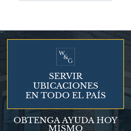
¿Quién corre el riesgo de
¿Mesotelioma?
SERVIR
UBICACIONES
EN TODO EL PAÍS
Talco en polvo
OBTENGA AYUDA HOY
Ovary cancer
MISMO