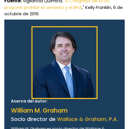
Fuente:
Vigilancia Química, "
El Congreso de EE.UU.
propone prohibir el amianto y el BPA
," Kelly Franklin, 6 de
octubre de 2016.
Acerca del autor:
William M. Graham
Socio director de
Wallace & Graham, P.A.
William M. Graham es socio director de Wallace &