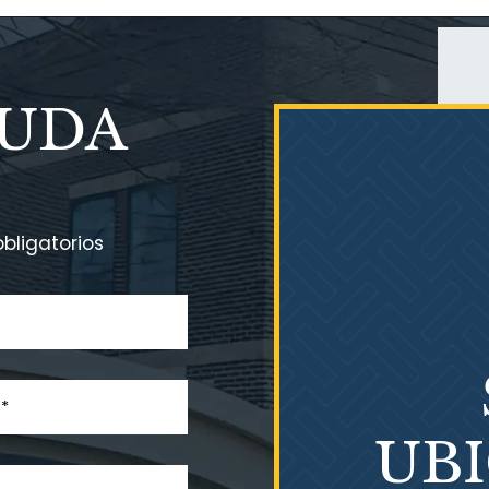
YUDA
bligatorios
UB