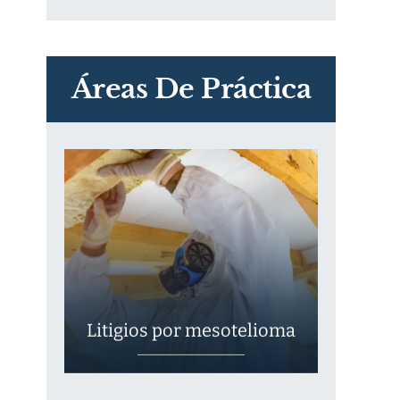
PVC Cloruro de polivinilo
Exposición
Áreas De Práctica
Litigios por mesotelioma