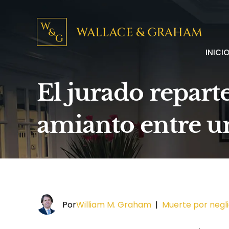
INICI
El jurado reparte
amianto entre un
Por
William M. Graham
|
Muerte por negl