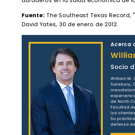
duraderos en la salud económica de la
Fuente:
The Southeast Texas Record, "
David Yates, 30 de enero de 2012.
Acerca d
Willi
Socio d
William M.
Salisbury,
mesoteliom
experienci
de North Ca
Facultad d
los client
Su práctic
defensa de 