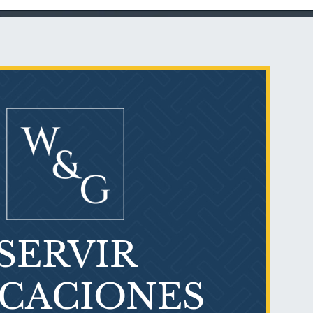
Talco en polvo
Ovary cancer
SERVIR
¿Qué es el mesotelioma?
ICACIONES