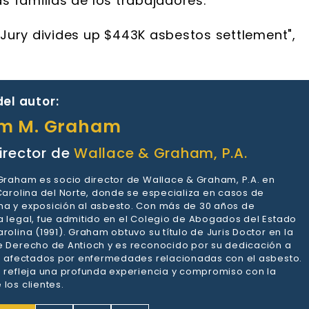
s familias de los trabajadores.
Jury divides up $443K asbestos settlement",
el autor:
am M. Graham
irector de
Wallace & Graham, P.A.
 Graham es socio director de Wallace & Graham, P.A. en
 Carolina del Norte, donde se especializa en casos de
a y exposición al asbesto. Con más de 30 años de
a legal, fue admitido en el Colegio de Abogados del Estado
rolina (1991). Graham obtuvo su título de Juris Doctor en la
e Derecho de Antioch y es reconocido por su dedicación a
es afectados por enfermedades relacionadas con el asbesto.
a refleja una profunda experiencia y compromiso con la
los clientes.