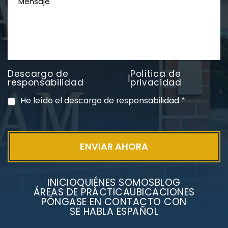
Descargo de
Política de
|
PVC Cloruro de polivinilo
responsabilidad
privacidad
Exposición
He leído el descargo de responsabilidad
*
INICIO
QUIÉNES SOMOS
BLOG
ÁREAS DE PRÁCTICA
UBICACIONES
PÓNGASE EN CONTACTO CON
SE HABLA ESPAÑOL
Litigios por mesotelioma