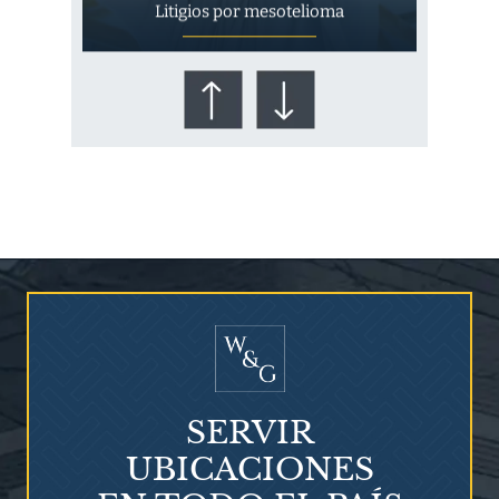
Litigios por mesotelioma
¿Quién corre el riesgo de
¿Mesotelioma?
SERVIR
UBICACIONES