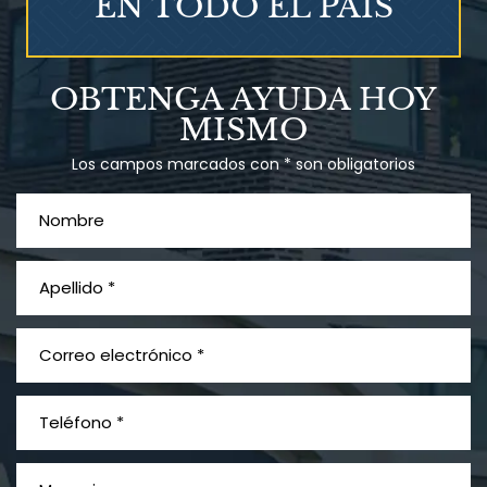
EN TODO EL PAÍS
Talco en polvo
OBTENGA AYUDA HOY
Ovary cancer
MISMO
Los campos marcados con * son obligatorios
¿Qué es el mesotelioma?