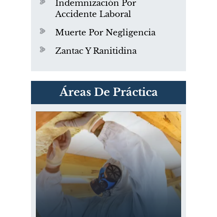
Indemnización Por
Accidente Laboral
Muerte Por Negligencia
Zantac Y Ranitidina
PVC Cloruro de polivinilo
Áreas De Práctica
Exposición