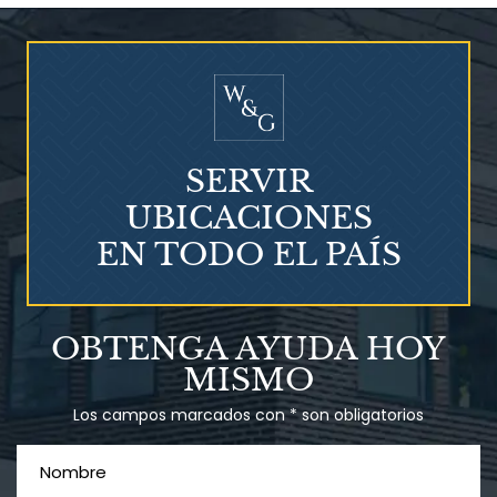
¿Quién corre el riesgo de
¿Mesotelioma?
SERVIR
UBICACIONES
EN TODO EL PAÍS
Talco en polvo
OBTENGA AYUDA HOY
Ovary cancer
MISMO
Los campos marcados con * son obligatorios