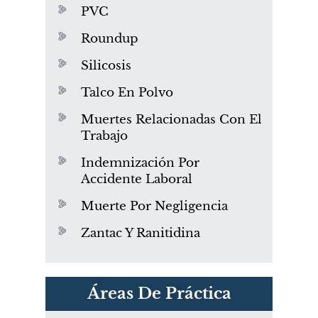
PVC
Roundup
Silicosis
Talco En Polvo
Muertes Relacionadas Con El
Trabajo
Indemnización Por
Accidente Laboral
Muerte Por Negligencia
Zantac Y Ranitidina
PVC Cloruro de polivinilo
Áreas De Práctica
Exposición