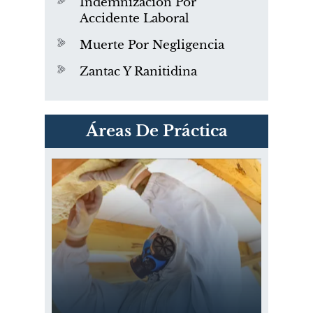
Indemnización Por
Accidente Laboral
Muerte Por Negligencia
Zantac Y Ranitidina
PVC Cloruro de polivinilo
Áreas De Práctica
Exposición