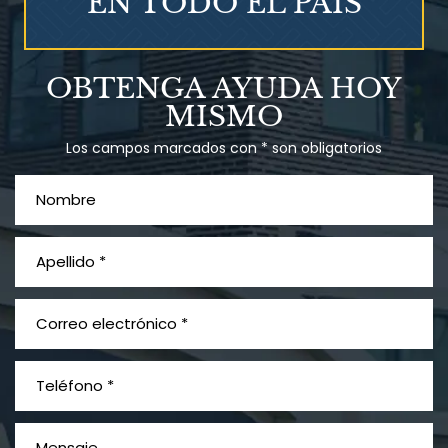
EN TODO EL PAÍS
Talco en polvo
OBTENGA AYUDA HOY
Ovary cancer
MISMO
Los campos marcados con * son obligatorios
¿Qué es el mesotelioma?