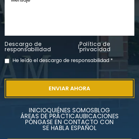
Descargo de
Política de
|
PVC Cloruro de polivinilo
responsabilidad
privacidad
Exposición
He leído el descargo de responsabilidad
*
INICIO
QUIÉNES SOMOS
BLOG
ÁREAS DE PRÁCTICA
UBICACIONES
PÓNGASE EN CONTACTO CON
SE HABLA ESPAÑOL
Litigios por mesotelioma