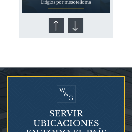
Litigios por mesotelioma
¿Quién corre el riesgo de
¿Mesotelioma?
SERVIR
UBICACIONES