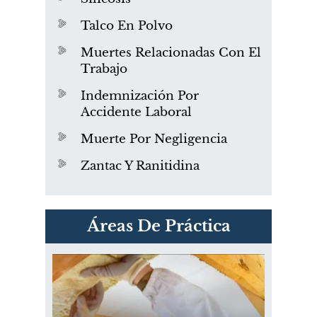
Talco En Polvo
Muertes Relacionadas Con El
Trabajo
Indemnización Por
Accidente Laboral
Muerte Por Negligencia
Zantac Y Ranitidina
PVC Cloruro de polivinilo
Áreas De Práctica
Exposición