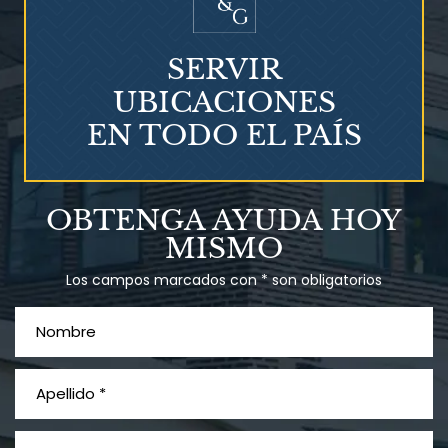
SERVIR
UBICACIONES
EN TODO EL PAÍS
Talco en polvo
OBTENGA AYUDA HOY
Ovary cancer
MISMO
Los campos marcados con * son obligatorios