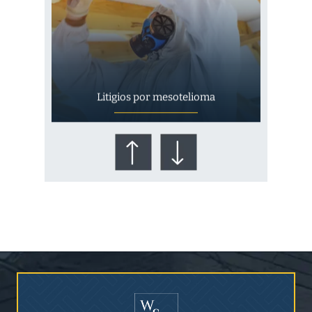
Litigios por mesotelioma
¿Quién corre el riesgo de
¿Mesotelioma?