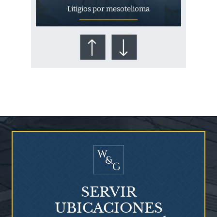
Litigios por mesotelioma
¿Quién corre el riesgo de
¿Mesotelioma?
SERVIR
UBICACIONES