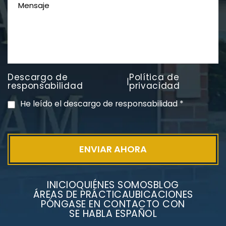
Descargo de
Política de
|
PVC Cloruro de polivinilo
responsabilidad
privacidad
Exposición
He leído el descargo de responsabilidad
*
INICIO
QUIÉNES SOMOS
BLOG
ÁREAS DE PRÁCTICA
UBICACIONES
PÓNGASE EN CONTACTO CON
SE HABLA ESPAÑOL
Litigios por mesotelioma