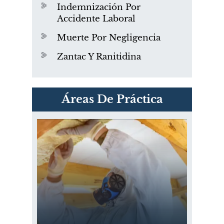
Indemnización Por
Accidente Laboral
Muerte Por Negligencia
Zantac Y Ranitidina
PVC Cloruro de polivinilo
Áreas De Práctica
Exposición