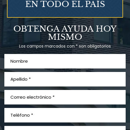
EN TODO EL PAÍS
Talco en polvo
OBTENGA AYUDA HOY
Ovary cancer
MISMO
Los campos marcados con * son obligatorios
¿Qué es el mesotelioma?